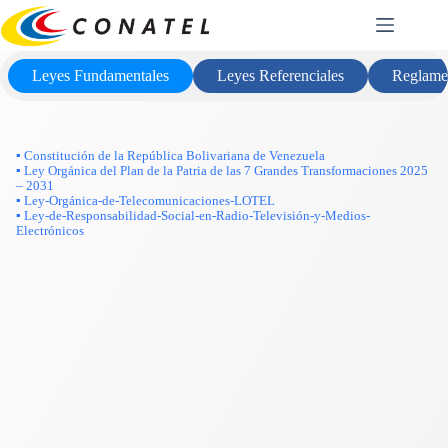
Saltar
Marco Legal
al
contenido
Leyes Fundamentales
Leyes Referenciales
Reglame
▪ Constitución de la República Bolivariana de Venezuela
▪ Ley Orgánica del Plan de la Patria de las 7 Grandes Transformaciones 2025
– 2031
▪ Ley-Orgánica-de-Telecomunicaciones-LOTEL
▪ Ley-de-Responsabilidad-Social-en-Radio-Televisión-y-Medios-
Electrónicos