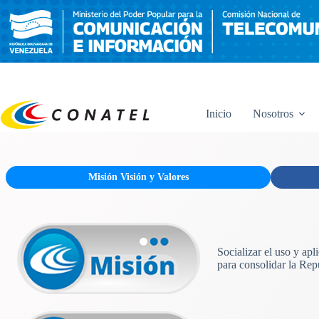
Saltar
al
contenido
Inicio
Nosotros
Misión Visión y Valores
Socializar el uso y ap
para consolidar la Rep