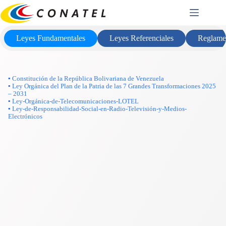
Saltar
Marco Legal
al
contenido
Leyes Fundamentales
Leyes Referenciales
Reglame
▪ Constitución de la República Bolivariana de Venezuela
▪ Ley Orgánica del Plan de la Patria de las 7 Grandes Transformaciones 2025
– 2031
▪ Ley-Orgánica-de-Telecomunicaciones-LOTEL
▪ Ley-de-Responsabilidad-Social-en-Radio-Televisión-y-Medios-
Electrónicos