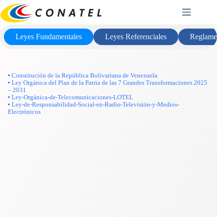
Saltar
Marco Legal
al
contenido
Leyes Fundamentales
Leyes Referenciales
Reglame
▪ Constitución de la República Bolivariana de Venezuela
▪ Ley Orgánica del Plan de la Patria de las 7 Grandes Transformaciones 2025
– 2031
▪ Ley-Orgánica-de-Telecomunicaciones-LOTEL
▪ Ley-de-Responsabilidad-Social-en-Radio-Televisión-y-Medios-
Electrónicos