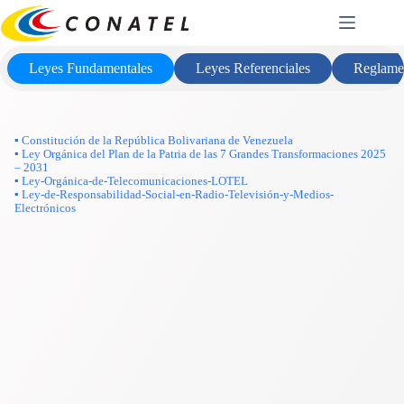
Saltar
Marco Legal
al
contenido
Leyes Fundamentales
Leyes Referenciales
Reglame
▪ Constitución de la República Bolivariana de Venezuela
▪ Ley Orgánica del Plan de la Patria de las 7 Grandes Transformaciones 2025
– 2031
▪ Ley-Orgánica-de-Telecomunicaciones-LOTEL
▪ Ley-de-Responsabilidad-Social-en-Radio-Televisión-y-Medios-
Electrónicos