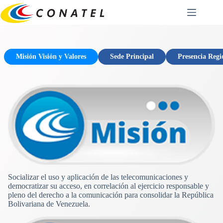
Saltar
al
contenido
Misión Visión y Valores
Sede Principal
Presencia Regi
Socializar el uso y aplicación de las telecomunicaciones y
democratizar su acceso, en correlación al ejercicio responsable y
pleno del derecho a la comunicación para consolidar la República
Bolivariana de Venezuela.