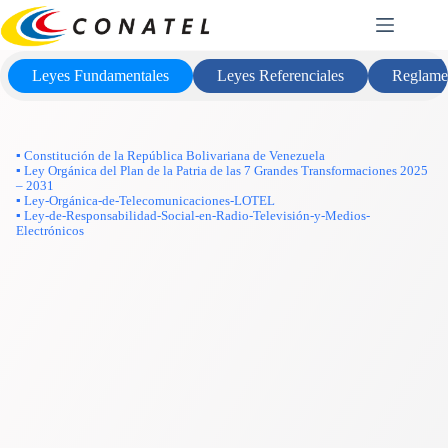
Saltar
Marco Legal
al
contenido
Leyes Fundamentales
Leyes Referenciales
Reglame
▪ Constitución de la República Bolivariana de Venezuela
▪ Ley Orgánica del Plan de la Patria de las 7 Grandes Transformaciones 2025
– 2031
▪ Ley-Orgánica-de-Telecomunicaciones-LOTEL
▪ Ley-de-Responsabilidad-Social-en-Radio-Televisión-y-Medios-
Electrónicos