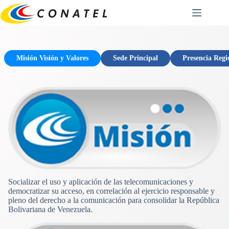
Saltar
al
contenido
Misión Visión y Valores
Sede Principal
Presencia Regi
Socializar el uso y aplicación de las telecomunicaciones y
democratizar su acceso, en correlación al ejercicio responsable y
pleno del derecho a la comunicación para consolidar la República
Bolivariana de Venezuela.