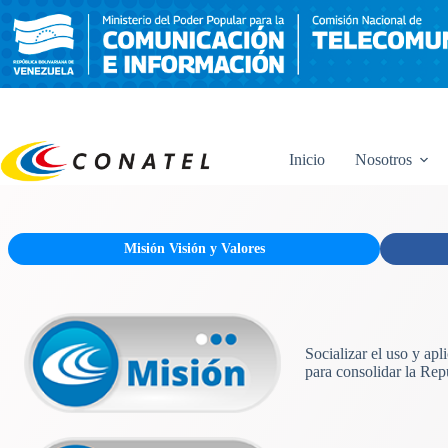
Saltar
al
contenido
Inicio
Nosotros
Misión Visión y Valores
Socializar el uso y ap
para consolidar la Rep