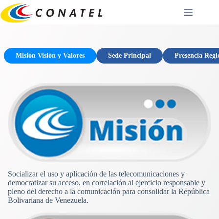
Saltar
al
contenido
Misión Visión y Valores
Sede Principal
Presencia Regi
Socializar el uso y aplicación de las telecomunicaciones y
democratizar su acceso, en correlación al ejercicio responsable y
pleno del derecho a la comunicación para consolidar la República
Bolivariana de Venezuela.