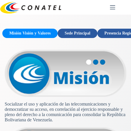
Saltar
al
contenido
Misión Visión y Valores
Sede Principal
Presencia Regi
Socializar el uso y aplicación de las telecomunicaciones y
democratizar su acceso, en correlación al ejercicio responsable y
pleno del derecho a la comunicación para consolidar la República
Bolivariana de Venezuela.