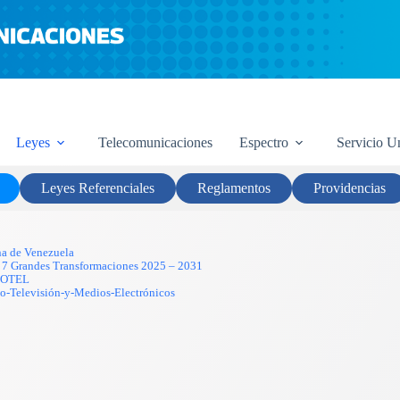
Marco Legal
Leyes
Telecomunicaciones
Espectro
Servicio U
Leyes Referenciales
Reglamentos
Providencias
na de Venezuela
las 7 Grandes Transformaciones 2025 – 2031
-LOTEL
o-Televisión-y-Medios-Electrónicos