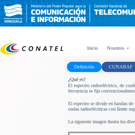
Saltar
al
contenido
Inicio
Nosotros
Definición
CUNABAF
¿Qué es?
El espectro radioeléctrico, de co
frecuencia se fija convencionalment
El espectro se divide en bandas de
ondas radioeléctricas con límite su
La siguiente imagen ilustra los div