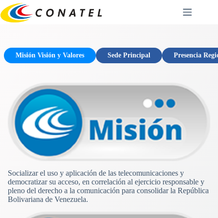
Saltar
al
contenido
Misión Visión y Valores
Sede Principal
Presencia Regi
Socializar el uso y aplicación de las telecomunicaciones y
democratizar su acceso, en correlación al ejercicio responsable y
pleno del derecho a la comunicación para consolidar la República
Bolivariana de Venezuela.