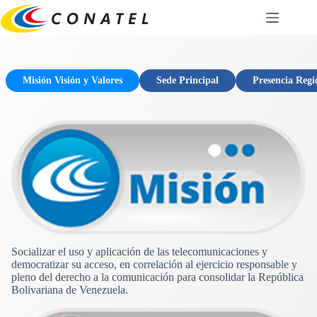
Saltar
al
contenido
Misión Visión y Valores
Sede Principal
Presencia Regi
Socializar el uso y aplicación de las telecomunicaciones y
democratizar su acceso, en correlación al ejercicio responsable y
pleno del derecho a la comunicación para consolidar la República
Bolivariana de Venezuela.