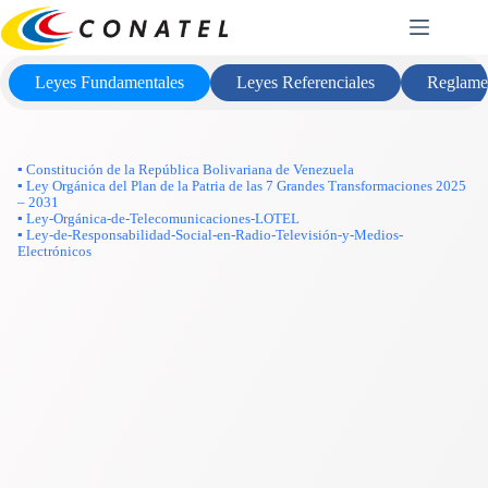
Saltar
Marco Legal
al
contenido
Leyes Fundamentales
Leyes Referenciales
Reglame
▪ Constitución de la República Bolivariana de Venezuela
▪ Ley Orgánica del Plan de la Patria de las 7 Grandes Transformaciones 2025
– 2031
▪ Ley-Orgánica-de-Telecomunicaciones-LOTEL
▪ Ley-de-Responsabilidad-Social-en-Radio-Televisión-y-Medios-
Electrónicos