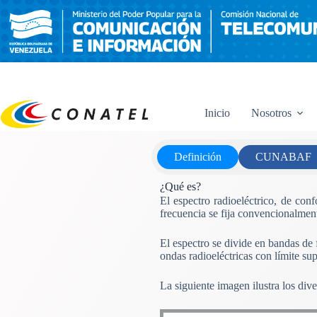
Saltar
al
contenido
Inicio
Nosotros
Definición
CUNABAF
¿Qué es?
El espectro radioeléctrico, de co
frecuencia se fija convencionalment
El espectro se divide en bandas de
ondas radioeléctricas con límite su
La siguiente imagen ilustra los div