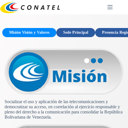
Saltar
al
contenido
Misión Visión y Valores
Sede Principal
Presencia Regi
Socializar el uso y aplicación de las telecomunicaciones y
democratizar su acceso, en correlación al ejercicio responsable y
pleno del derecho a la comunicación para consolidar la República
Bolivariana de Venezuela.