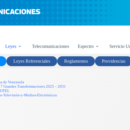
Marco Legal
Leyes
Telecomunicaciones
Espectro
Servicio U
Leyes Referenciales
Reglamentos
Providencias
na de Venezuela
las 7 Grandes Transformaciones 2025 – 2031
-LOTEL
o-Televisión-y-Medios-Electrónicos