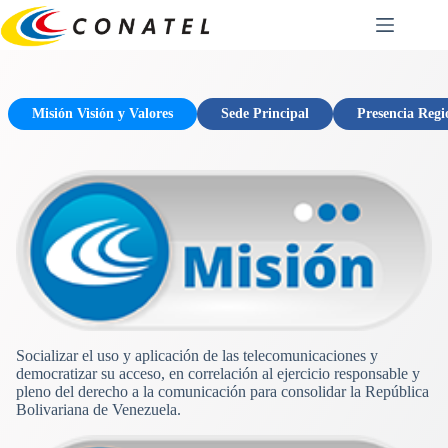
Saltar
al
contenido
Misión Visión y Valores
Sede Principal
Presencia Regi
Socializar el uso y aplicación de las telecomunicaciones y
democratizar su acceso, en correlación al ejercicio responsable y
pleno del derecho a la comunicación para consolidar la República
Bolivariana de Venezuela.