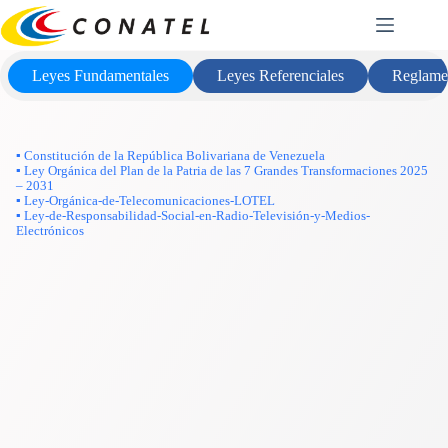
Saltar
Marco Legal
al
contenido
Leyes Fundamentales
Leyes Referenciales
Reglame
▪ Constitución de la República Bolivariana de Venezuela
▪ Ley Orgánica del Plan de la Patria de las 7 Grandes Transformaciones 2025
– 2031
▪ Ley-Orgánica-de-Telecomunicaciones-LOTEL
▪ Ley-de-Responsabilidad-Social-en-Radio-Televisión-y-Medios-
Electrónicos