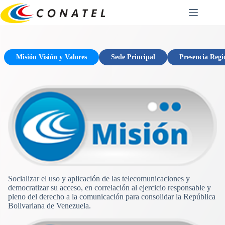
Saltar
al
contenido
Misión Visión y Valores
Sede Principal
Presencia Regi
Socializar el uso y aplicación de las telecomunicaciones y
democratizar su acceso, en correlación al ejercicio responsable y
pleno del derecho a la comunicación para consolidar la República
Bolivariana de Venezuela.