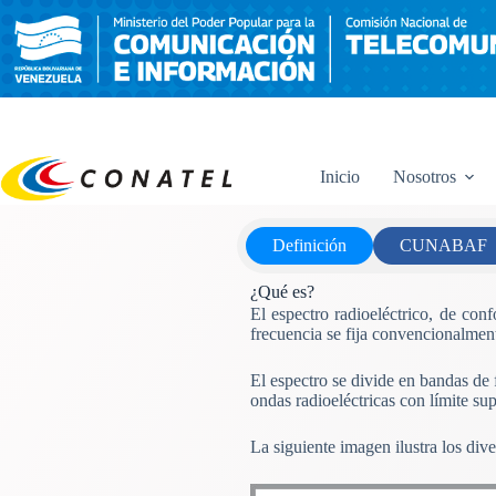
Saltar
al
contenido
Inicio
Nosotros
Definición
CUNABAF
¿Qué es?
El espectro radioeléctrico, de co
frecuencia se fija convencionalment
El espectro se divide en bandas de
ondas radioeléctricas con límite su
La siguiente imagen ilustra los div