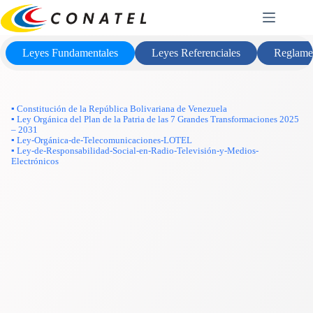
Saltar
Marco Legal
al
contenido
Leyes Fundamentales
Leyes Referenciales
Reglame
▪ Constitución de la República Bolivariana de Venezuela
▪ Ley Orgánica del Plan de la Patria de las 7 Grandes Transformaciones 2025
– 2031
▪ Ley-Orgánica-de-Telecomunicaciones-LOTEL
▪ Ley-de-Responsabilidad-Social-en-Radio-Televisión-y-Medios-
Electrónicos