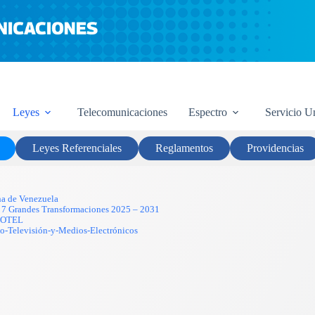
Marco Legal
Leyes
Telecomunicaciones
Espectro
Servicio U
Leyes Referenciales
Reglamentos
Providencias
na de Venezuela
las 7 Grandes Transformaciones 2025 – 2031
-LOTEL
o-Televisión-y-Medios-Electrónicos