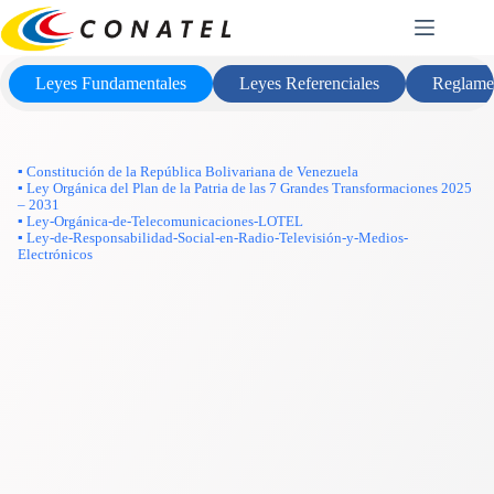
Saltar
Marco Legal
al
contenido
Leyes Fundamentales
Leyes Referenciales
Reglame
▪ Constitución de la República Bolivariana de Venezuela
▪ Ley Orgánica del Plan de la Patria de las 7 Grandes Transformaciones 2025
– 2031
▪ Ley-Orgánica-de-Telecomunicaciones-LOTEL
▪ Ley-de-Responsabilidad-Social-en-Radio-Televisión-y-Medios-
Electrónicos