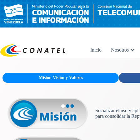
Saltar
al
contenido
Inicio
Nosotros
Misión Visión y Valores
Socializar el uso y ap
para consolidar la Rep