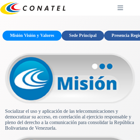
Saltar
al
contenido
Misión Visión y Valores
Sede Principal
Presencia Regi
Socializar el uso y aplicación de las telecomunicaciones y
democratizar su acceso, en correlación al ejercicio responsable y
pleno del derecho a la comunicación para consolidar la República
Bolivariana de Venezuela.