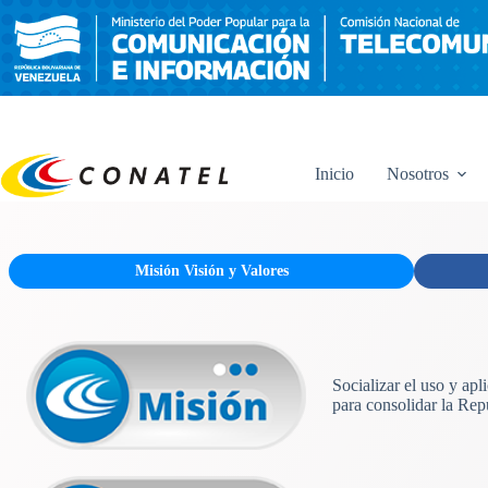
Saltar
al
contenido
Inicio
Nosotros
Misión Visión y Valores
Socializar el uso y ap
para consolidar la Rep