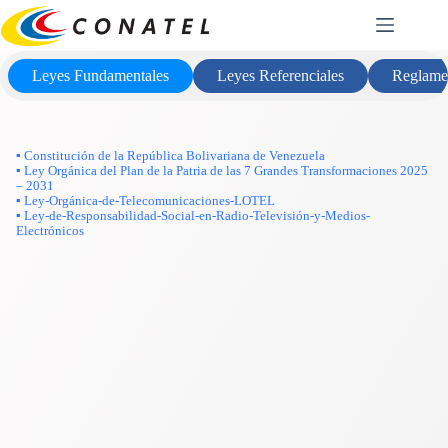
Saltar
Marco Legal
al
contenido
Leyes Fundamentales
Leyes Referenciales
Reglame
▪ Constitución de la República Bolivariana de Venezuela
▪ Ley Orgánica del Plan de la Patria de las 7 Grandes Transformaciones 2025
– 2031
▪ Ley-Orgánica-de-Telecomunicaciones-LOTEL
▪ Ley-de-Responsabilidad-Social-en-Radio-Televisión-y-Medios-
Electrónicos