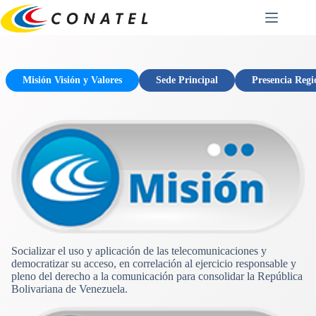
Saltar
al
contenido
Misión Visión y Valores
Sede Principal
Presencia Regi
Socializar el uso y aplicación de las telecomunicaciones y
democratizar su acceso, en correlación al ejercicio responsable y
pleno del derecho a la comunicación para consolidar la República
Bolivariana de Venezuela.