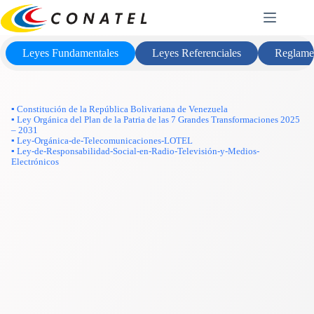
Saltar
Marco Legal
al
contenido
Leyes Fundamentales
Leyes Referenciales
Reglame
▪ Constitución de la República Bolivariana de Venezuela
▪ Ley Orgánica del Plan de la Patria de las 7 Grandes Transformaciones 2025
– 2031
▪ Ley-Orgánica-de-Telecomunicaciones-LOTEL
▪ Ley-de-Responsabilidad-Social-en-Radio-Televisión-y-Medios-
Electrónicos