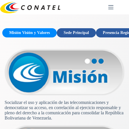
Saltar
al
contenido
Misión Visión y Valores
Sede Principal
Presencia Regi
Socializar el uso y aplicación de las telecomunicaciones y
democratizar su acceso, en correlación al ejercicio responsable y
pleno del derecho a la comunicación para consolidar la República
Bolivariana de Venezuela.