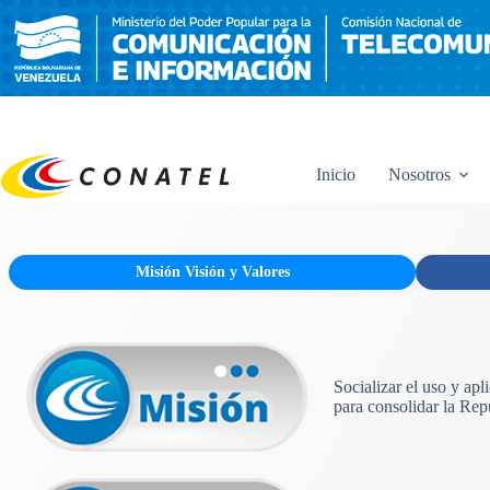
Saltar
al
contenido
Inicio
Nosotros
Misión Visión y Valores
Socializar el uso y ap
para consolidar la Rep