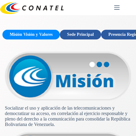
Saltar
al
contenido
Misión Visión y Valores
Sede Principal
Presencia Regi
Socializar el uso y aplicación de las telecomunicaciones y
democratizar su acceso, en correlación al ejercicio responsable y
pleno del derecho a la comunicación para consolidar la República
Bolivariana de Venezuela.