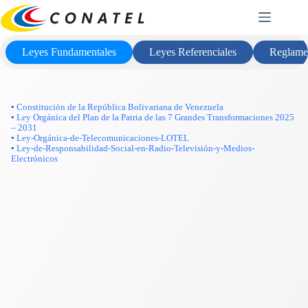
Saltar
Marco Legal
al
contenido
Leyes Fundamentales
Leyes Referenciales
Reglame
▪ Constitución de la República Bolivariana de Venezuela
▪ Ley Orgánica del Plan de la Patria de las 7 Grandes Transformaciones 2025
– 2031
▪ Ley-Orgánica-de-Telecomunicaciones-LOTEL
▪ Ley-de-Responsabilidad-Social-en-Radio-Televisión-y-Medios-
Electrónicos