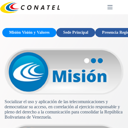
Saltar
al
contenido
Misión Visión y Valores
Sede Principal
Presencia Regi
Socializar el uso y aplicación de las telecomunicaciones y
democratizar su acceso, en correlación al ejercicio responsable y
pleno del derecho a la comunicación para consolidar la República
Bolivariana de Venezuela.