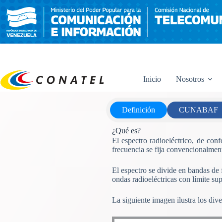
Saltar
al
contenido
Inicio
Nosotros
Definición
CUNABAF
¿Qué es?
El espectro radioeléctrico, de co
frecuencia se fija convencionalment
El espectro se divide en bandas de
ondas radioeléctricas con límite su
La siguiente imagen ilustra los div