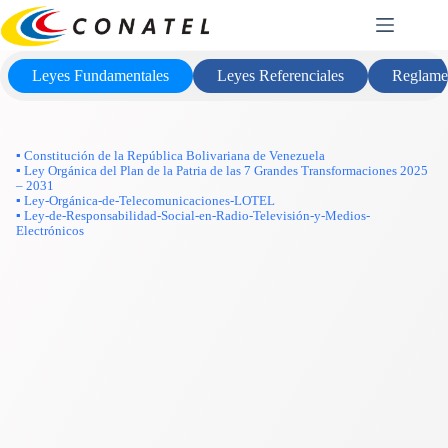
Saltar
Marco Legal
al
contenido
Leyes Fundamentales
Leyes Referenciales
Reglame
▪ Constitución de la República Bolivariana de Venezuela
▪ Ley Orgánica del Plan de la Patria de las 7 Grandes Transformaciones 2025
– 2031
▪ Ley-Orgánica-de-Telecomunicaciones-LOTEL
▪ Ley-de-Responsabilidad-Social-en-Radio-Televisión-y-Medios-
Electrónicos