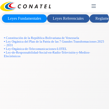
Saltar
Marco Legal
al
contenido
Leyes Fundamentales
Leyes Referenciales
Reglame
▪ Constitución de la República Bolivariana de Venezuela
▪ Ley Orgánica del Plan de la Patria de las 7 Grandes Transformaciones 2025
– 2031
▪ Ley-Orgánica-de-Telecomunicaciones-LOTEL
▪ Ley-de-Responsabilidad-Social-en-Radio-Televisión-y-Medios-
Electrónicos