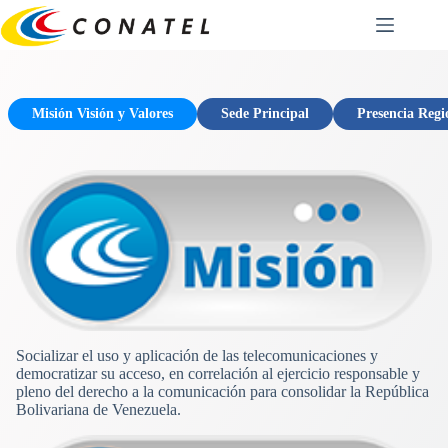
Saltar
al
contenido
Misión Visión y Valores
Sede Principal
Presencia Regi
Socializar el uso y aplicación de las telecomunicaciones y
democratizar su acceso, en correlación al ejercicio responsable y
pleno del derecho a la comunicación para consolidar la República
Bolivariana de Venezuela.