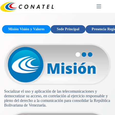
Saltar
al
contenido
Misión Visión y Valores
Sede Principal
Presencia Regi
Socializar el uso y aplicación de las telecomunicaciones y
democratizar su acceso, en correlación al ejercicio responsable y
pleno del derecho a la comunicación para consolidar la República
Bolivariana de Venezuela.