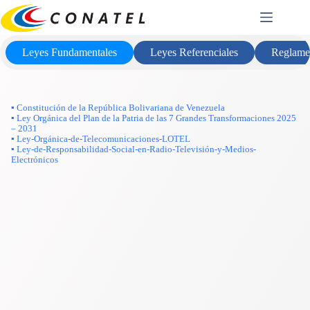
Saltar
Marco Legal
al
contenido
Leyes Fundamentales
Leyes Referenciales
Reglame
▪ Constitución de la República Bolivariana de Venezuela
▪ Ley Orgánica del Plan de la Patria de las 7 Grandes Transformaciones 2025
– 2031
▪ Ley-Orgánica-de-Telecomunicaciones-LOTEL
▪ Ley-de-Responsabilidad-Social-en-Radio-Televisión-y-Medios-
Electrónicos