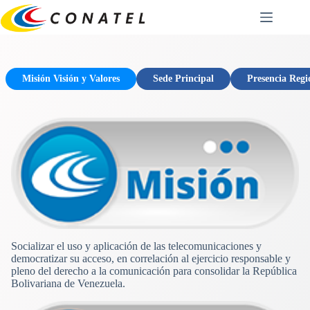
Saltar
al
contenido
Misión Visión y Valores
Sede Principal
Presencia Regi
Socializar el uso y aplicación de las telecomunicaciones y
democratizar su acceso, en correlación al ejercicio responsable y
pleno del derecho a la comunicación para consolidar la República
Bolivariana de Venezuela.