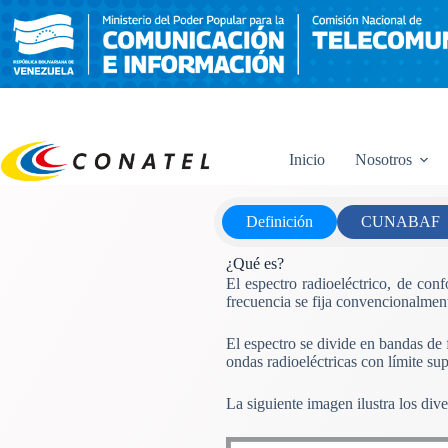
Saltar
al
contenido
Inicio
Nosotros
Definición
CUNABAF
¿Qué es?
El espectro radioeléctrico, de co
frecuencia se fija convencionalment
El espectro se divide en bandas de
ondas radioeléctricas con límite su
La siguiente imagen ilustra los div