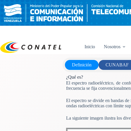
Saltar
al
contenido
Inicio
Nosotros
Definición
CUNABAF
¿Qué es?
El espectro radioeléctrico, de co
frecuencia se fija convencionalment
El espectro se divide en bandas de
ondas radioeléctricas con límite su
La siguiente imagen ilustra los div