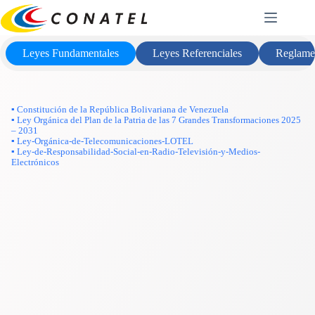
Saltar
Marco Legal
al
contenido
Leyes Fundamentales
Leyes Referenciales
Reglame
▪ Constitución de la República Bolivariana de Venezuela
▪ Ley Orgánica del Plan de la Patria de las 7 Grandes Transformaciones 2025
– 2031
▪ Ley-Orgánica-de-Telecomunicaciones-LOTEL
▪ Ley-de-Responsabilidad-Social-en-Radio-Televisión-y-Medios-
Electrónicos