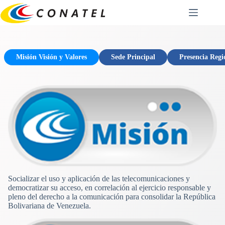
Saltar
al
contenido
Misión Visión y Valores
Sede Principal
Presencia Regi
Socializar el uso y aplicación de las telecomunicaciones y
democratizar su acceso, en correlación al ejercicio responsable y
pleno del derecho a la comunicación para consolidar la República
Bolivariana de Venezuela.