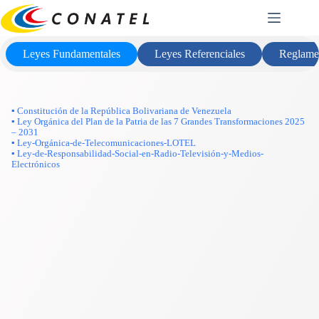
Saltar
Marco Legal
al
contenido
Leyes Fundamentales
Leyes Referenciales
Reglame
▪ Constitución de la República Bolivariana de Venezuela
▪ Ley Orgánica del Plan de la Patria de las 7 Grandes Transformaciones 2025
– 2031
▪ Ley-Orgánica-de-Telecomunicaciones-LOTEL
▪ Ley-de-Responsabilidad-Social-en-Radio-Televisión-y-Medios-
Electrónicos