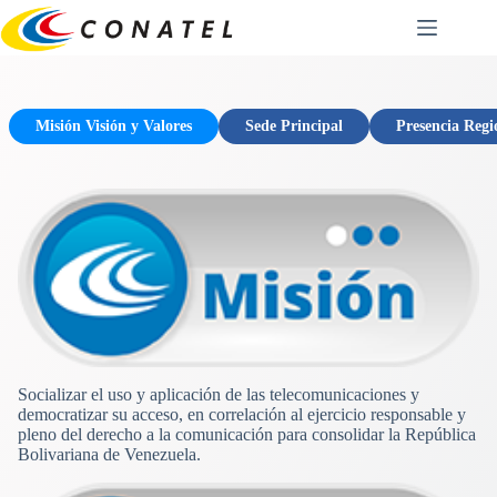
Saltar
al
contenido
Misión Visión y Valores
Sede Principal
Presencia Regi
Socializar el uso y aplicación de las telecomunicaciones y
democratizar su acceso, en correlación al ejercicio responsable y
pleno del derecho a la comunicación para consolidar la República
Bolivariana de Venezuela.